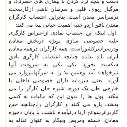
دست و پنجه نرم کردن با بیماری های خطرناک و
مرگبار ریوی، قلبی و سرطان ناشی ازکارسخت
درسراسر معدن است. بنابراین اعتصاب کارگران
معدن بافق ازدو جنبه اهمیت حیاتی پیدا می کند
:
اول اینکه این اعتصاب نمادی ازاعتراض کارگری
علیه خصوصی سازی بویژه دربخش معادن
ودرسراسرکشوراست. همه کارگران درهمه معادن
ایران باید بدانند چنانچه اعتصاب کارگری بافق
شکست بخورد؛ یکی یکی به سروقت آنها
نیزخواهند آمد وهمین بلا را به سرآنهانیزوارد می
آورند. یعنی سرمایه داران خصوصی داخلی یا
خارجی طی یک دوره، شیره جان کارگر را می
مکند، پول ها را بدون این که مالیات به کسی
بدهند، پارو می کنند و کارگران را،چنانچه حین
کاردراثرسوانح ازپا درنیآمده باشند، با پایان ذخیره
معادن، خسته ومریض وبیکار به عنوان تفاله به