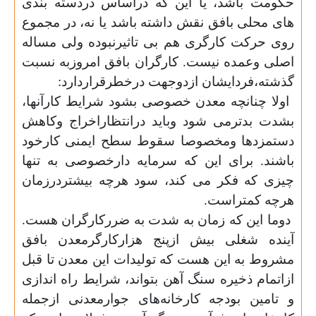
حکومت باشد، یا این که دراساس دردسته بندی
های محلی بافق نقش داشته باشد یا نه، در مجموع
روی حرکت کارگری هم بی تاثیرنبوده ولی مساله
اصلی وعمده نیست. کارگران بافق امروزبه نسبت
گذشته،فردایشان ازدوجهت درخطرقراردارد
:
اولا چنانچه معدن خصوصی بشود شرایط کارآنها،
بشدت بدترمی شود وباید درانتظاراخراج وکاهش
دستمزدها ومخصوصا سقوط سطح ایمنی کارخود
باشند. برای این که سرمایه دارخصوصی به تنها
چیزی که فکر می کند، سود هرچه بیشتردرزمان
هرچه کمتراست
.
دوما این که زمان به شدت به ضررکارگران هست.
آینده شغلی بیش ازپنج هزارکارگرمعدن بافق
مشروط به این هست که تولیدات این معدن تا قبل
ازاتمام ذخیره سنگ آهن بتواند، شرایط راه اندازی
و تامین بودجه کارخانه‌های جوارمعدنی ازجمله