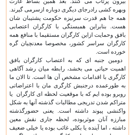
بیرون پرتاب می کنند. بعد همین بساط غارت
وبهره کشی رادرجای دیگری دوباره ازسرمی گیرند.
همه جا هم قدرت سرنیزه حکومت پشتیبان شان
هست. بنابراین همبستگی با کارگران اعتصابی
بافق وحمایت ازاین کارگران مستقیما با منافع همه
کارگران سراسر کشور، مخصوصا معدنچیان گره
خورده است
.
دومین جنبه ای که به اعتصاب کارگران بافق
اهمیت حیاتی می بخشد، رابطه میان رشد آگاهی
کارگری با اقدامات مشخص آن ها است. تا الان ما
به طورعمده درجنبش کارگری مان با اعتراضاتی
روبرو بوده ایم که با موقعیت لحظه ای کارگران
یا
متراکم شدن تدریجی مطالبات گذشته آنها به شکل
واکنشی پیوند داشته است. یعنی حضورگذشته
مبارزه آنان موثربوده، لحظه جاری نقش معین
داشته ، اما آینده یا بکلی غائب بوده یا خیلی ضعیف