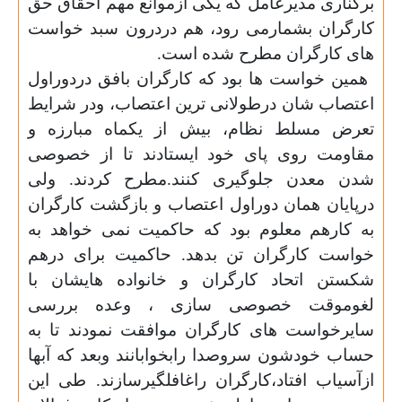
برکناری مدیرعامل که یکی ازموانع مهم احقاق حق
کارگران بشمارمی رود، هم دردرون سبد خواست
های کارگران مطرح شده است
.
همین خواست ها بود که کارگران بافق دردوراول
اعتصاب شان درطولانی ترین اعتصاب، ودر شرایط
تعرض مسلط نظام، بیش از یکماه مبارزه و
مقاومت روی پای خود ایستادند تا از خصوصی
شدن معدن جلوگیری کنند.مطرح کردند. ولی
درپایان همان دوراول اعتصاب و بازگشت کارگران
به کارهم معلوم بود که حاکمیت نمی خواهد به
خواست کارگران تن بدهد. حاکمیت برای درهم
شکستن اتحاد کارگران و خانواده هایشان با
لغوموقت خصوصی سازی ، وعده بررسی
سایرخواست های کارگران موافقت نمودند تا به
حساب خودشون سروصدا رابخوابانند وبعد که آبها
ازآسیاب افتاد،کارگران راغافلگیرسازند. طی این