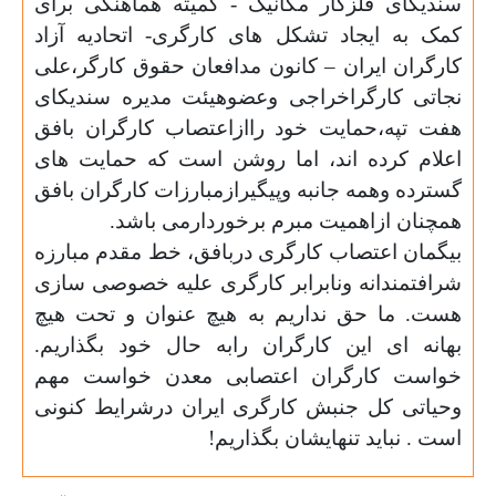
سندیکای فلزکار مکانیک - کمیته هماهنگی برای
کمک به ایجاد تشکل های کارگری- اتحادیه آزاد
کارگران ایران – کانون مدافعان حقوق کارگر،علی
نجاتی کارگراخراجی وعضوهیئت مدیره سندیکای
هفت تپه،حمایت خود راازاعتصاب کارگران بافق
اعلام کرده اند، اما روشن است که حمایت های
گسترده وهمه جانبه وپیگیرازمبارزات کارگران بافق
همچنان ازاهمیت مبرم برخوردارمی باشد
.
بیگمان اعتصاب کارگری دربافق، خط مقدم مبارزه
شرافتمندانه ونابرابر کارگری علیه خصوصی سازی
هست. ما حق نداریم به هیچ عنوان و تحت هیچ
بهانه ای این کارگران رابه حال خود بگذاریم.
خواست کارگران اعتصابی معدن خواست مهم
وحیاتی کل جنبش کارگری ایران درشرایط کنونی
است . نباید تنهایشان بگذاریم
!