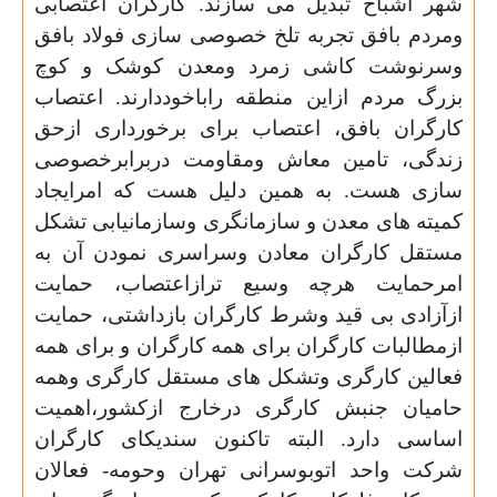
شهر اشباح تبدیل می سازند. کارگران اعتصابی
ومردم بافق تجربه تلخ خصوصی سازی فولاد بافق
وسرنوشت کاشی زمرد ومعدن کوشک و کوچ
بزرگ مردم ازاین منطقه راباخوددارند. اعتصاب
کارگران بافق، اعتصاب برای برخورداری ازحق
زندگی، تامین معاش ومقاومت دربرابرخصوصی
سازی هست. به همین دلیل هست که امرایجاد
کمیته های معدن و سازمانگری وسازمانیابی تشکل
مستقل کارگران معادن وسراسری نمودن آن به
امرحمایت هرچه وسیع ترازاعتصاب، حمایت
ازآزادی بی قید وشرط کارگران بازداشتی، حمایت
ازمطالبات کارگران برای همه کارگران و برای همه
فعالین کارگری وتشکل های مستقل کارگری وهمه
حامیان جنبش کارگری درخارج ازکشور،اهمیت
اساسی دارد. البته تاکنون سندیکای کارگران
شرکت واحد اتوبوسرانی تهران وحومه- فعالان