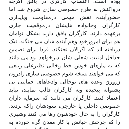
بوده است. اعتصاب کارگری در بافق اگرچه
درواکنش به طرح خصوصی سازی شروع شد اما
حضورآینده نقش مهمی درمقاومت وپایداری
کارگران وخانواده هایشان درموقعیت جاری
برعهده دارند. کارگران بافق دارند بشکل توامان
هم برای امروزخود وهم آینده شان می جنگند. نیک
دریافته اند که اگرالان نجنگند، فردا برای تضمین
حداقل امنیت شغلی شان دیرخواهد بود.می دانند
که به مارهای خوش خط وخالی نظیرعلی ربیعی
که می خواهند نسخه شوم خصوصی سازی رادرون
زرورق وعده های توخالی وادعاهای حمایتی بی
پشتوانه پیچیده وبه کارگران قالب نمایند، نباید
اعتماد کنند. کارگران می دانند که سرمایه داران
خصوصی داخلی یا خارجی، سودشان راکه بردند،
کارگران را به حال خودشون رها می کنند وشهری
را که چرخش حیاتش با کار معدن گره خورده به