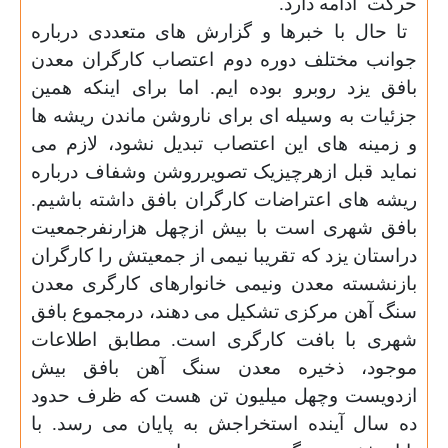
حرکت
ادامه دارد
.
تا حال با خبرها و گزارش های متعددی درباره
جوانب مختلف دوره دوم اعتصاب کارگران معدن
بافق یزد روبرو بوده ایم. اما برای اینکه همین
جزئیات به وسیله ای برای ناروشن ماندن ریشه ها
و زمینه های این اعتصاب تبدیل نشود، لازم می
نماید قبل ازهرچیزیک تصویرروشن وشفاف درباره
ریشه های اعتراضات کارگران بافق داشته باشیم.
بافق شهری است با بیش ازچهل هزارنفرجمعیت
دراستان یزد که تقریبا نیمی از جمعیتش را کارگران
بازنشسته معدن ونیمی خانوارهای کارگری معدن
سنگ آهن مرکزی تشکیل می دهند، درمجموع بافق
شهری با بافت کارگری است. مطابق اطلاعات
موجود، ذخیره معدن سنگ آهن بافق بیش
ازدویست وچهل میلیون تن هست که ظرف حدود
ده سال آینده استخراجش به پایان می رسد. با