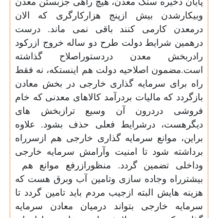
پایان ذخیره سنگ معدن، هیچ راهی جزبستن معدن
وبیکارشدن بیش ازپنج هزارکارگری که الان
درمعدن کارمی کنند باقی نمی ماند. درست
درهمین شرایط دولت طرح دو ساله خروج ازرکود
رادربخش معدن دردستوراصلاح گذاشته
است.مضمون اصلاحیه دولت هم اینستکه، نه فقط
راه برای سرمایه گذاری خارجی در بخش معادن
بازگردد که مالیات بردرآمد کالاهای معدنی که خام
فروشی دردرون آن وسیع ترازبخش های
دیگرهست، درشرایط فعلی حذف بشود. علاوه
براین، موانع سرمایه گذاری خارجی هم ازسرراه
برداشته شود تا امنیت وآرامش سرمایه خارجی
وداخلی تضمین گردد. منظورازرفع موانع هم
بیشترراه وجاده سازی وتامین آب وبرق هست که
هزینه هایش البته ازجیب مردم باید تامین گردد تا
سرمایه خارجی بتواند درمیان معادن سرمایه