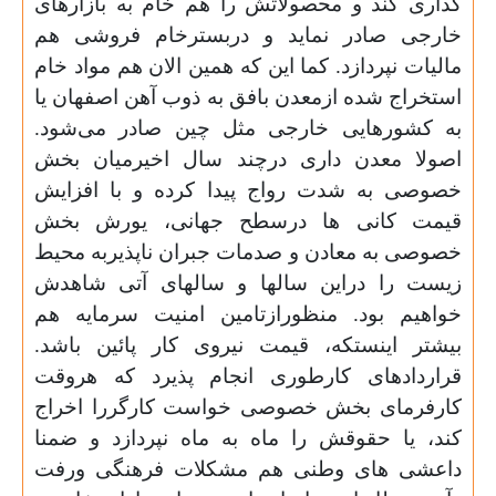
گذاری کند و محصولاتش را هم خام به بازارهای
خارجی صادر نماید و دربسترخام فروشی هم
مالیات نپردازد. کما این که همین الان هم مواد خام
استخراج شده ازمعدن بافق به ذوب آهن اصفهان یا
به کشورهایی خارجی مثل چین صادر می‌شود.
اصولا معدن داری درچند سال اخیرمیان بخش
خصوصی به شدت رواج پیدا کرده و با افزایش
قیمت کانی ها درسطح جهانی، یورش بخش
خصوصی به معادن و صدمات جبران ناپذیربه محیط
زیست را دراین سالها و سالهای آتی شاهدش
خواهیم بود. منظورازتامین امنیت سرمایه هم
بیشتر اینستکه، قیمت نیروی کار پائین باشد.
قراردادهای کارطوری انجام پذیرد که هروقت
کارفرمای بخش خصوصی خواست کارگررا اخراج
کند، یا حقوقش را ماه به ماه نپردازد و ضمنا
داعشی های وطنی هم مشکلات فرهنگی ورفت