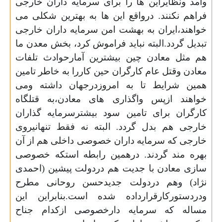
وآمد ونظایراین ها را برای سرمایه داران خارجی
فراهم نکنند. درواقع این ها به بهترین شکلی می
خواهند،ایران به بهشت امن سرمایه داران خارجی
تبدیل گردد.البته نباید فراموش کرد، بخش معدن ما
هم مثل معادن چین بیشترین آمارحوادث تلفات
معادن وقتل عام کارگران حین کاررا به خاطر تامین
همین شرایط تا به امروزدرجهان داشته ومی
خواهند ازپس واگذاری های معادن،به قتلگاه
کارگران برای تامین سود بیشترسرمایه گذاران
خارجی هم بدل گردد. البته نه فقط تنهانیروی
خارجی که سرمایه داران خصوصی داخلی هم از آن
بهره مند گردند. درهمین رابطه استکه خصوصی
سازی معادن با جدیت هم دردولت پیشین (احمدی
نژاد) وهم دردولت جدیدحسن روحانی مطرح
ودردستورکارقرارداده شده است.بنابراین این
مساله که سرمایه دارخصوصی ازکدام جناح