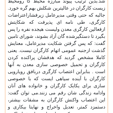
شد.بدین ترتیب پیوند مبارزه محیط کا رومحیط
زیست کارگران در عالیترین شکلش بهم گره خورد.
جالبه که حتی وقتی مدیرعامل زیرفشاراعتراضات
کارگری، طی نامه ای پذیرفت که شکایتش
ازفعالین کارگری معدن ولیست هیجده نفره را پس
بگیرد تا دستگیرشده گان آزاد بشوند، شورای تامین
گفت: که پس گرفتن شکایت مدیرعامل، معنایش
گذشت ازجنبه عمومی اتهام کارگران نیست. یعنی
کاملا مشخص گردید که هدفشان پراکنده کردن
کارگران و تحمیل خصوصی سازی معدن به آنها
است . بنابراین اعتصاب کارگری دربافق رویارویی
کارگران با آینده سیاهی ایست که با خصوصی
سازی برای یکایک کارگران و خانواده های آنان
وادامه زندگی شان رقم می زنند.می توان گفت:
این اعتصاب واکنش کارگران به مشقات بیشتر،
دستمزد کمتر، تعدیل واخراج و نهایتا بیکاری و