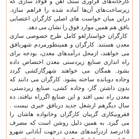
کارخانه‌های فرآوری سنگ آهن و فولاد سازی که
زیرساخت‌های آن‌ها آماده شده را فراهم سازد.
دراین میان خواست های اصلی کارگران اعتصابی
بافق هم همین موارد فوق را نشان می دهد
.
کارگران خواستارلغو کامل طرح خصوصی سازی
معدن هستند. کارگران و همینطورمردم شهربافق
می خواهند، ازمحل درآمدهای معدن، بودجه برای
راه اندازی صنایع زیردستی معدن اختصاص داده
بشود. همگان می خواهند شهرگازکشی گردد
وجاده دوبانده ساخته بشود. کارگران می دانند که
بدون داشتن گاز، وجاده کشی، صنایع زیردستی،
معدن راه نمی افتد و این صنایع اگرراه نیافتد، ده
سال دیگرهم ازشغل جدید دربافق خبری نیست .
فقروبیکاری گریبان کارگران وخانواده هاشان را
می گیرد. به همین دلیل روشن است که مصرف
۱۵درصد ازدرآمدهای معدن درجهت آبادانی شهرو