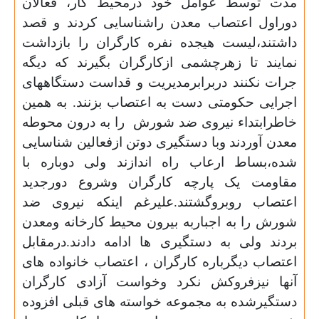
مدت توسط عوامل خود درمحیط کار، فعالان
دوراول اعتصاب معدن راشناسایی کردند و قصد
داشتند،لیست هیجده نفره کارگران را بازداشت
نمایند تا زهرچشمی ازکارگران بگیرند که دیگه
جرات نکنند دربرابرمدیریت و قداست دستگاههای
اجرایی حکومتی دست به اعتصاب بزنند. به همین
خاطرابتداء نیروی ضد شورش
را به درون محوطه
معدن آوردند وبا دستگیری دوتن ازفعالین شناسایی
شده،بساط ارعاب راه اندازند ولی دوباره با
مقاومت یک پارچه کارگران وشروع دورجدید
اعتصاب روبروگشتند.علیرغم اینکه نیروی ضد
شورش را به اجباربه بیرون محیط کارخانه ومعدن
بردند ولی به دستگیری ها ادامه دادند.درمقابل
اعتصاب دیگرباره کارگران ، اعتصاب خانواده های
آنها نیزفروکش نکرد وخواست آزادی کارگران
دستگیرشده به مجموعه خواسته های قبلی افزوده