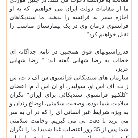
ما از مقامات دولت ایران می خواهیم
که به او
اجازه سفر به فرانسه را بدهند. ما سندیکاهای
فرانسوی درمان وی در یک بیمارستان مناسب را
تقبل خواهیم کرد
."
فدرراسیونهای فوق همچنین در نامه جداگانه ای
خطاب به رضا شهابی گفته اند: " رضا شهابی
عزیز،
سازمان های سندیکائی فرانسوی س اف د ت، س
ژ ت، اف اس او، سولیدر، او ان اس آ، م، اعضای
"کلکتیو فرانسوی سندیکائی برای ایران" نگران
سلامت شما بوده، وضعیت سلامتی، اوضاع زندان و
به ویژه شرایط غیر انسانی ای را که در آن به سر
می برید با دقت پی می گیریم. وخامت سلامتی
شما پس از 35 روز اعتصاب غذا شدیدا ما را نگران
کرده است. سلامت جسمانی شما شرط اولیه