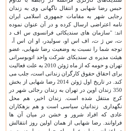
حبس رضا شهابی و انتقال ناگهانی وی به زندان
رجایی شهر به مقامات جمهوری اسلامی ایران
نامه اعتراضی ارسال کرده و در آن عنوان نموده
اند: "سازمان های سندیکائی فرانسوی س اف د
ت، س ژ ت، اف اس او، سولیدر، او ان اس آ،
توجه شما را نسبت به وضعیت رضا شهابی، عضو
هیئت مدیره ی سندیکای شرکت واحد اتوبوسرانی
تهران و حومه که از ماه ژوئن 2010 به علت فعالیت
برای احقاق حقوق کارگران زندانی است، جلب می
کند. در تاریخ اول ژوئن 2014 رضا شهابی از بخش
350 زندان اوین در تهران به زندان رجائی شهر در
کرج منتقل شده است. زندان اخیر، هم محل
نگهداری
زندانیان سیاسی است و هم بزهکاران
عادی که افراد شرور و خشن در میان آن ها
فراوانند. رضا شهابی از همان اولین روز انتقالش
در اعتراض به این عمل برای چهارمین بار دست به