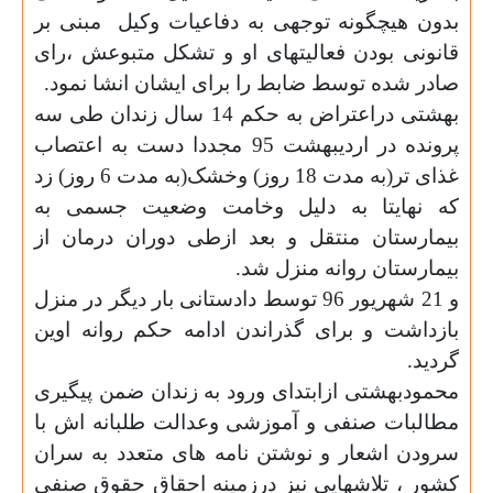
بدون هیچگونه توجهی به دفاعیات وکیل
مبنی بر
قانونی بودن فعالیتهای او و تشکل متبوعش ،رای
صادر شده توسط ضابط را برای ایشان انشا نمود.
بهشتی دراعتراض به حکم 14 سال زندان طی سه
پرونده در اردیبهشت 95 مجددا دست به اعتصاب
غذای تر(به مدت 18 روز) وخشک(به مدت 6 روز) زد
که نهایتا به دلیل وخامت وضعیت جسمی به
بیمارستان منتقل و بعد ازطی دوران درمان از
بیمارستان روانه منزل شد.
و 21 شهریور 96 توسط دادستانی بار ديگر در منزل
بازداشت و برای گذراندن ادامه حکم روانه اوین
گردید.
محمودبهشتی ازابتدای ورود به زندان ضمن پیگیری
مطالبات صنفی و آموزشی وعدالت طلبانه اش با
سرودن اشعار و نوشتن نامه های متعدد به سران
کشور ، تلاشهایی نیز درزمینه احقاق حقوق صنفی