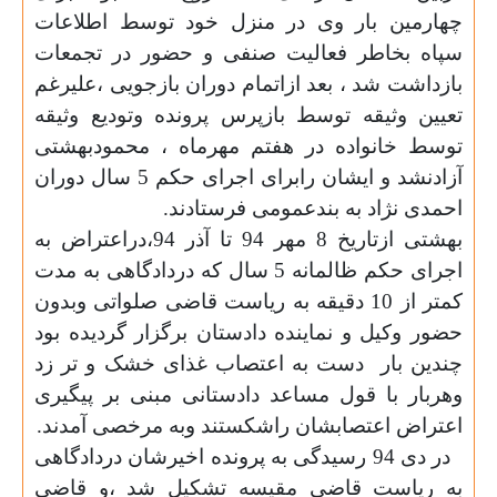
چهارمین بار وی در منزل خود توسط اطلاعات
سپاه بخاطر فعالیت صنفی و حضور در تجمعات
بازداشت شد ، بعد ازاتمام دوران بازجویی ،علیرغم
تعیین وثیقه توسط بازپرس پرونده وتودیع وثیقه
توسط خانواده در هفتم مهرماه ، محمودبهشتی
آزادنشد و ايشان رابرای اجرای حکم 5 سال دوران
احمدی نژاد به بندعمومی فرستادند.
بهشتی ازتاریخ 8 مهر 94 تا آذر 94،دراعتراض به
اجرای حکم ظالمانه 5 سال که دردادگاهی به مدت
کمتر از 10 دقیقه به ریاست قاضی صلواتی وبدون
حضور وکیل و نماینده دادستان برگزار گردیده بود
چندين بار
دست به اعتصاب غذای خشک و تر زد
وهربار با قول مساعد دادستانی مبنی بر پیگیری
اعتراض اعتصابشان راشکستند وبه مرخصی آمدند.
در دی 94 رسیدگی به پرونده اخیرشان دردادگاهی
به ریاست قاضی مقیسه تشکیل شد ،و قاضی