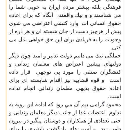
فرهنگی بلکه بیشتر مردم ایران به خوبى شما را
مى شناسند و و نيك واقفند،
آنگاه که برای اعاده
حقوق انسانى ات
وارد كنشى اعتراضى مى شوى
پيش از هرچیز دست از جان شسته ای و هر ذره از
وجودت را به فريادى براى این حق خواهى بدل مى
كنی.
جملگی نيك مى دانيم دولت تدبير و اميد چون دیگر
دولتهای پیشین اعتراض هاى معلمان زندانى و
کنشگران صنفى را مورد بى توجهي
قرار داده
است
و قوه قضاييه نیز اقدام شايسته اى براى
اعاده حقوق بديهى معلمان زندانى انجام نداده
است.
محمود گرامی بيم آن مي رود كه ادامه اين رويه به
تداوم
اعتصاب غذا از جانب دیگر معلمان زندانى و
حتی تعدادی از همکاران و دوستان پیگیر در بیرون
دامن زند
و آسیب‌های بازگشت ناپذيري را برای