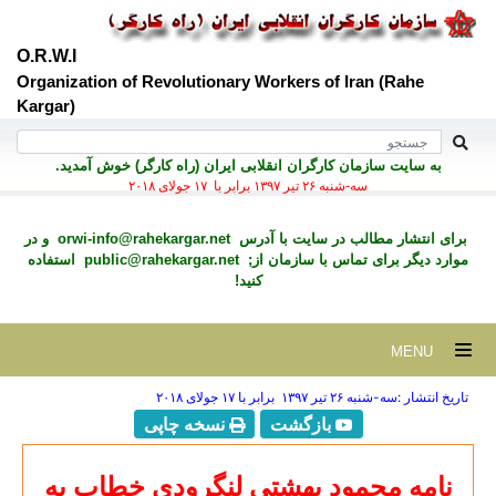
O.R.W.I
Organization of Revolutionary Workers of Iran (Rahe
Kargar)
به سايت سازمان کارگران انقلابی ايران (راه کارگر) خوش آمديد.
سه-شنبه ۲۶ تير ۱۳۹۷ برابر با ۱۷ جولای ۲۰۱۸
رای انتشار مطالب در سايت با آدرس
orwi-info@rahekargar.net
و در
موارد ديگر برای تماس با سازمان از;
public@rahekargar.net
استفاده
کنید!
MENU
تاریخ انتشار :سه-شنبه ۲۶ تير ۱۳۹۷ برابر با ۱۷ جولای ۲۰۱۸
بازگشت
نسخه چاپی
نامه محمود بهشتی لنگرودی خطاب به