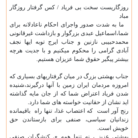
روزگاريست سخت بى فرياد / كس گرفتار روزگار
مباد
ما به شدت صدور واجرای احکام ناعادلانه برای
شما،اسماعیل عبدی بزرگوار و بازداشت غیرقانونی
محمدحبیبی نازنین و جناب ایرج توبه ایها نجف
آبادی گرامی را محکوم میکنیم و با جدیت هرچه
بیشتر پیگیر حقوق شما عزیزان هستیم.
جناب بهشتی بزرگ در ميان گرفتاریهای بسیاری که
امروزه مردمان ايران زمین با آنها درگیرند،شنيده
شدن فریاد اعتراض شما كه از جان مايه گذاشته
ايد نشان از حقانيت خواسته های شما دارد.
رنج آور است
كه اعتصاب غذا، تنها راه
باقیمانده
زندانیان سیاسی، صنفی براى بازستاندن حق
خویش است.
بهشتى عزيز ، نه تنها همه ی کنشگران صنفى