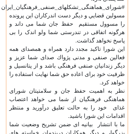
#شورای_هماهنگی_تشکلهای_صنفی_فرهنگیان_ایران
مسولين قضايي و دیگر دست اندركاران این پرونده
را مسوول مستقيم
حفظ جان شما مى داند و
هرگونه اتفاقی در تندرستی شما ولو اندک را بی
پاسخ نخواهد گذاشت.
این شورا تاكيد مجدد دارد همراه و همصداى همه
فعالين صنفى و مدنى پژواك صداى شما عزيز و
دیگر زندانیان صنفی فرهنگی باشد و از پتانسيل و
ظرفیت خود براى اعاده حق شما نهايت استفاده را
خواهد کرد.
نظر به اهميت حفظ جان و سلامتیتان شوراى
هماهنگى فرهنگیان از شما مى خواهد اعتصاب
غذای
خود را به حالت تعليق درآورید و منتظر
اقدامات اين شورا باشيد.
ما با انتشار
بیانیه ای ضمن تشریح وضعیت شما
بزرگوار و دیگر همکاران دربندمان خواسته های