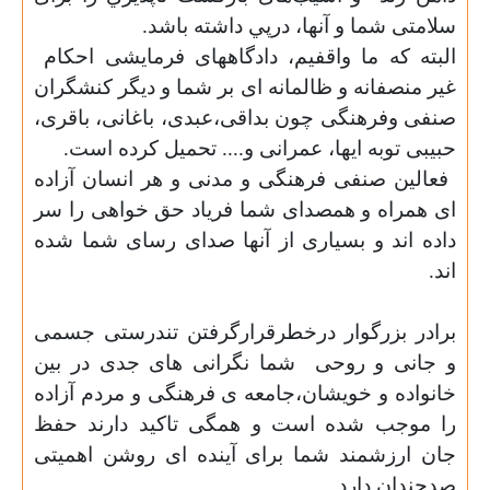
سلامتی شما و آنها، درپي داشته باشد.
البته که ما واقفيم، دادگاههای فرمايشى احكام
غیر منصفانه و ظالمانه ای بر شما و دیگر کنشگران
صنفی وفرهنگی چون بداقی،عبدی،
باغانی،
باقری،
حبیبی توبه ایها، عمرانی و.... تحميل كرده است.
فعالين صنفى فرهنگی و مدنى و هر انسان آزاده
اى همراه و همصداى شما فرياد حق خواهى را سر
داده اند و بسیاری از آنها صدای رسای شما شده
اند.
برادر بزرگوار درخطرقرارگرفتن تندرستی جسمی
و جانی و روحی
شما نگرانى هاى جدى در بين
خانواده و خویشان،جامعه ی فرهنگی و مردم آزاده
را موجب شده است و همگی تاكيد دارند حفظ
جان ارزشمند شما براى آينده اى روشن اهميتى
صدچندان دارد.