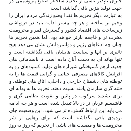
جبران ناپذیر ناشی از تجدید ساختار صنایع پتروشیمی در
جهت تولید بنزین باقی گذاشته است
به عبارت دیگر تحریم ها نقدا وضع زندگی مردم ایران را
وخیم تر ساخته و هر چه بیشتر ادامه یابد در فروپاشی
زیرساخت های اقتصاد کشور و گسترش فقر و محرومیت
مخرب تر و فاجعه بارتر خواهد بود، اما همین تحریم ها
چنان چه ادعاهای رژیم و دولتمردانش نشان می دهد هیچ
تاثیری بر آنها و سیاست هایشان باقی نگذاشته است و
تنها بهانه ای به دست آنان داده است تا نابسامانی های
جدید، ازهم گسیختگی شیرازه های تولید، کمبودهای رو به
افزایش کالاهای مصرفی حیاتی و گرانی قیمت ها را به
توطئه های دشمنان خارجی و داخلی، اتاق های توطئه، و
فتنه گری سازمان یافته نسبت دهند. تحریم ها به بهانه ای
برای تشدید سرکوب در پائین و تقویت نظامی گری و
فاشیسم عریان تر در بالا تبدیل شده است و هر چه ادامه
می یابد این ارتباط گسترده تر می شود. این وضعیت جای
تردیدی باقی نگذاشته است که برای رهایی از شر
محرومیت ها و مصیبت های ناشی از تحریم که روز به روز