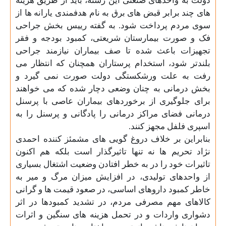
دولت به واحدهای صنعتی این رشته، باید از طریق هزینه
های چند برابر قبض های برق به نام هدفمندی یارانه ها از
سوی مردم پرداخت شود. به گفته رییس بخش جراحى
فک و صورت بيمارستان شريعتى، کمبود بودجه و فقر
تجهیزات باعث شده تا صف بیماران نیازمند جراحی
بلندتر شود، استخدام پرستاران همچنان که انتظار می
رفت به علت ورشکستگی دولت صورت نمی گیرد و
بخش درمانی به چنان وضعی دچار شده که می خواهند
برای جلوگیری از برخوردهای بیماران عاصی با پرسنل
درمانی فضای مراکز درمانی را پادگانی و پرسنل را به
اسپری فلفل مجهز کنند
.
بنابراین بر خلاف دروغ گویی های مشمئز کننده احمدی
نژاد تحریم ها نه تنها تاثیرگذار است بلکه هم اکنون
تاثیرات خود را در به خطر افتادن وضعیت اشتغال بسیاری
از واحدهای تولیدی، در افزایش میزان مرگ و میر به
خاطر کمبود داروهای اساسی، در صعود قیمت ها و گرانی
کالاهای مهم مصرفی مردم، در تشدید کمبودها در اثر
دشواری واردات و در تحمل هزینه های سنگین و اثرات